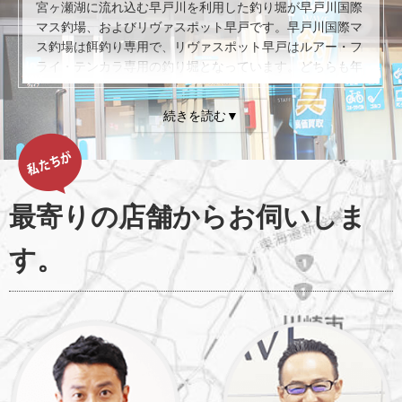
宮ヶ瀬湖に流れ込む早戸川を利用した釣り堀が早戸川国際
マス釣場、およびリヴァスポット早戸です。早戸川国際マ
ス釣場は餌釣り専用で、リヴァスポット早戸はルアー・フ
ライ・テンカラ専用の釣り堀となっています。どちらも年
中無休で営業していて、レンタルタックルがありますので
手ぶらで足を運ぶことが可能です。アクセスは車が基本
で、圏央道・相模原I.C.から約30分の道のりです。料金は
早戸川国際マス釣場が１日券3,300円、リヴァスポット早
戸が1日券大人4,100円が基本となっています。リヴァスポ
ット早戸に関しては半日券やアフタヌーン券など利用時間
が異なる料金体系が取られていますので、ご自身の好きな
最寄りの店舗からお伺いしま
時間を選んで釣りができるようになっています。狙える魚
種は、ニジマスを主として、季節によってヤマメやコーホ
す。
ーサーモン、イワナなども放流されています。放流は毎日
行っていますので、初心者の方であっても比較的釣りやす
い環境が整っているおすすめの釣り堀です。