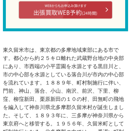
東久留米市は、東京都の多摩地域東部にある市で
す。都心から約２５キロ離れた武蔵野台地の中央部
にあり、市西端の小平霊園を水源とする黒目川と、
市の中心部を水源としている落合川が市内の中心部
を流れています。１８８９年、町村制施行に伴い、
門前、神山、落合、小山、南沢、前沢、下里、柳
窪、柳窪新田、栗原新田の１０の村、田無町の飛地
を編入して神奈川県北多摩郡久留米村が誕生しまし
た。そして、１８９３年に、三多摩が神奈川県から
東京府へと移管する。１９５６年、久留米町として