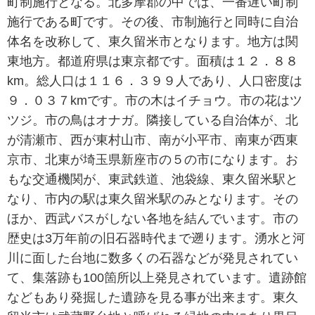
町制施行となる。北多摩郡の中では、一番遅い町制
施行である町です。その後、市制施行と同時に自治
体名を改称して、東久留米市となります。地方は関
東地方。都道府県は東京都です。面積は１２．８８
km。総人口は１１６．３９９人であり、人口密度は
９．０３７kmです。市の木はイチョウ。市の花はツ
ツジ。市の鳥はオナガ。隣接している自治体が、北
が清瀬市、西が東村山市、南が小平市、南東が西東
京市、北東が埼玉県新座市の５の市になります。お
もな交通機関が、東武鉄道、池袋線、東久留米駅と
なり、市内の駅は東久留米駅のみとなります。その
ほか、西武バスがしない各地を結んでいます。市の
歴史は3万年前の旧石器時代まで遡ります。湧水と河
川に面した台地に数多くの石器などが発見されてい
て、集落跡も100箇所以上発見されています。遺跡館
などもあり発掘した遺跡を見る事が出来ます。東久