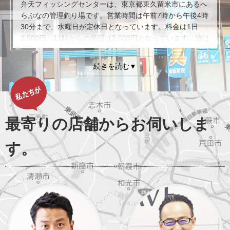
弁天フィッシングセンターは、東京都東久留米市にあるへ
らぶなの管理釣り場です。営業時間は午前7時から午後4時
30分まで、水曜日が定休日となっています。料金は1日
2,500円、11時からの半日は2,000円となっています。池は
最大水深2.5メートルの1号池と、最大水深3メートルの深
さがある2号池の2つがあります。初心者の方に関しては水
深が浅く、魚影が濃い1号池での釣りがおすすめです。弁
天フィッシングセンターでは、道具と仕掛けに関しての規
定が決められており、竿の長さは8尺から15尺まで、宙釣
りの場合は13尺までとなっています。また、第一オモリか
らウキ止めゴムまでの長さは1メートル以上取ること、針
最寄りの店舗からお伺いしま
は5号以下、ハリスは50センチ以内、ウキは全長18センチ
以上の使用がルールです。生餌の使用も禁止ですので、ル
す。
ールを事前にチェックしておき守りながら楽しく釣りをす
るようにしましょう。最寄駅は西武池袋線・東久留米駅
で、徒歩で約30分の距離となっています。