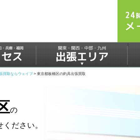
張買取ならウェイブ
>
東京都板橋区の釣具出張買取
区
の
せください。