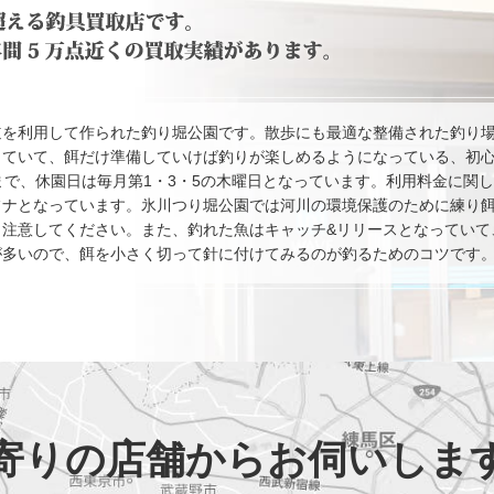
道を利用して作られた釣り堀公園です。散歩にも最適な整備された釣り
っていて、餌だけ準備していけば釣りが楽しめるようになっている、初
まで、休園日は毎月第1・3・5の木曜日となっています。利用料金に関
フナとなっています。氷川つり堀公園では河川の環境保護のために練り
、注意してください。また、釣れた魚はキャッチ&リリースとなっていて
が多いので、餌を小さく切って針に付けてみるのが釣るためのコツです
寄りの店舗からお伺いしま