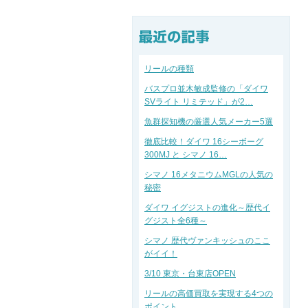
リールの種類
バスプロ並木敏成監修の「ダイワ
SVライト リミテッド」が2…
魚群探知機の厳選人気メーカー5選
徹底比較！ダイワ 16シーボーグ
300MJ と シマノ 16…
シマノ 16メタニウムMGLの人気の
秘密
ダイワ イグジストの進化～歴代イ
グジスト全6種～
シマノ 歴代ヴァンキッシュのここ
がイイ！
3/10 東京・台東店OPEN
リールの高価買取を実現する4つの
ポイント